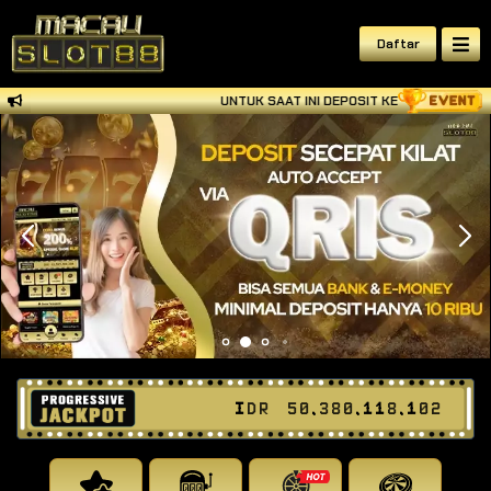
Daftar
UNTUK SAAT INI DEPOSIT KE BANK SEDANG T
IDR
50,380,118,215