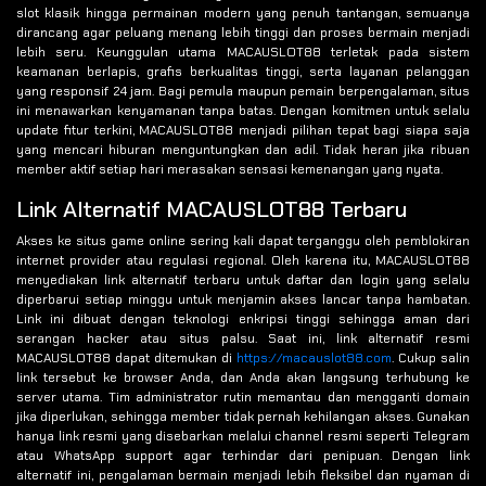
slot klasik hingga permainan modern yang penuh tantangan, semuanya
dirancang agar peluang menang lebih tinggi dan proses bermain menjadi
lebih seru. Keunggulan utama MACAUSLOT88 terletak pada sistem
keamanan berlapis, grafis berkualitas tinggi, serta layanan pelanggan
yang responsif 24 jam. Bagi pemula maupun pemain berpengalaman, situs
ini menawarkan kenyamanan tanpa batas. Dengan komitmen untuk selalu
update fitur terkini, MACAUSLOT88 menjadi pilihan tepat bagi siapa saja
yang mencari hiburan menguntungkan dan adil. Tidak heran jika ribuan
member aktif setiap hari merasakan sensasi kemenangan yang nyata.
Link Alternatif MACAUSLOT88 Terbaru
Akses ke situs game online sering kali dapat terganggu oleh pemblokiran
internet provider atau regulasi regional. Oleh karena itu, MACAUSLOT88
menyediakan link alternatif terbaru untuk daftar dan login yang selalu
diperbarui setiap minggu untuk menjamin akses lancar tanpa hambatan.
Link ini dibuat dengan teknologi enkripsi tinggi sehingga aman dari
serangan hacker atau situs palsu. Saat ini, link alternatif resmi
MACAUSLOT88 dapat ditemukan di
https://macauslot88.com
. Cukup salin
link tersebut ke browser Anda, dan Anda akan langsung terhubung ke
server utama. Tim administrator rutin memantau dan mengganti domain
jika diperlukan, sehingga member tidak pernah kehilangan akses. Gunakan
hanya link resmi yang disebarkan melalui channel resmi seperti Telegram
atau WhatsApp support agar terhindar dari penipuan. Dengan link
alternatif ini, pengalaman bermain menjadi lebih fleksibel dan nyaman di