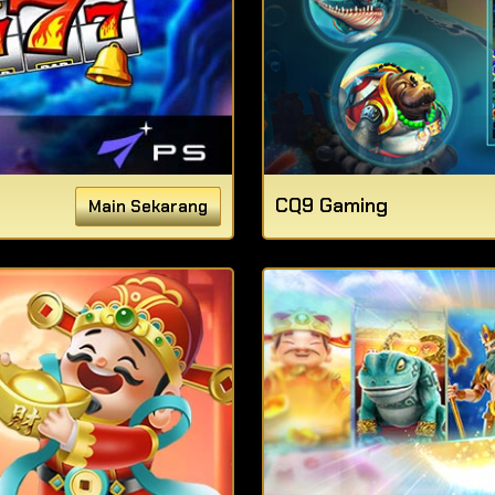
CQ9 Gaming
Main Sekarang