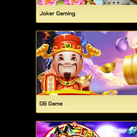
Joker Gaming
GB Game