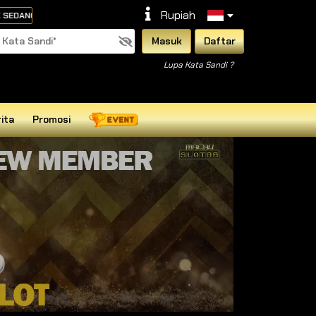
Rupiah
RSEDIA YA BOS, SILAKAN DEPOSIT MELALUI QRIS KAMI YA BOS, UNTUK WD AD
Masuk
Daftar
Lupa Kata Sandi ?
ita
Promosi