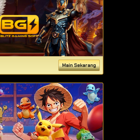
Main Sekarang