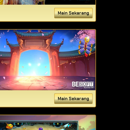
Main Sekarang
Main Sekarang