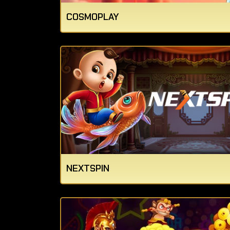
COSMOPLAY
NEXTSPIN