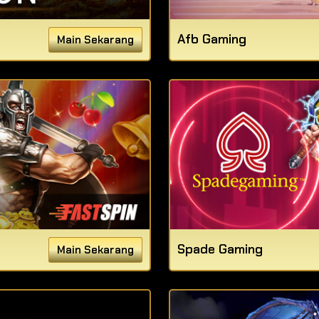
Afb Gaming
Main Sekarang
Spade Gaming
Main Sekarang