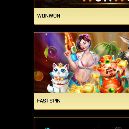
WONWON
FASTSPIN